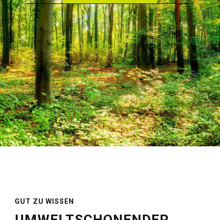
GUT ZU WISSEN
UMWELT­SCHONEN­DER