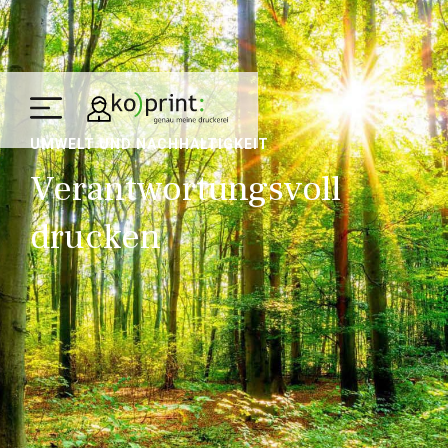
UMWELT UND NACHHALTIGKEIT
Verantwor­tungs­voll
drucken